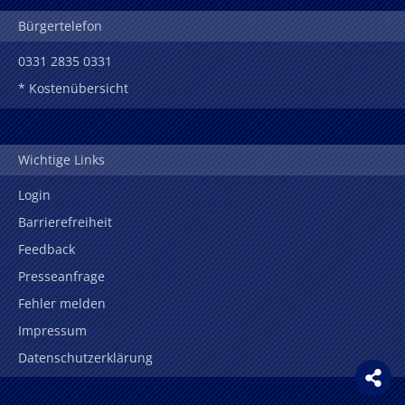
Bürgertelefon
0331 2835 0331
* Kostenübersicht
Wichtige Links
Login
Barrierefreiheit
Feedback
Presseanfrage
Fehler melden
Impressum
Datenschutzerklärung