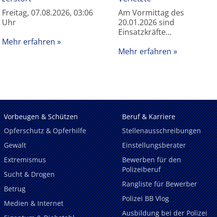
Freitag, 07.08.2026, 03:06
Am Vormittag des
Uhr
20.01.2026 sind
Einsatzkräfte…
Mehr erfahren
Mehr erfahren
Vorbeugen & Schützen
Beruf & Karriere
Opferschutz & Opferhilfe
Stellenausschreibungen
Gewalt
Einstellungsberater
Extremismus
Bewerben für den
Polizeiberuf
Sucht & Drogen
Rangliste für Bewerber
Betrug
Polizei BB Vlog
Medien & Internet
Ausbildung bei der Polizei