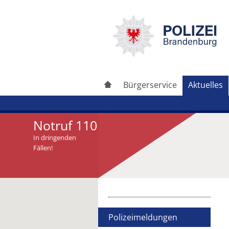
Bürgerservice
Aktuelles
Notruf 110
In dringenden
Fällen!
Artikel drucken
Artikel weiterleiten
Polizeimeldungen