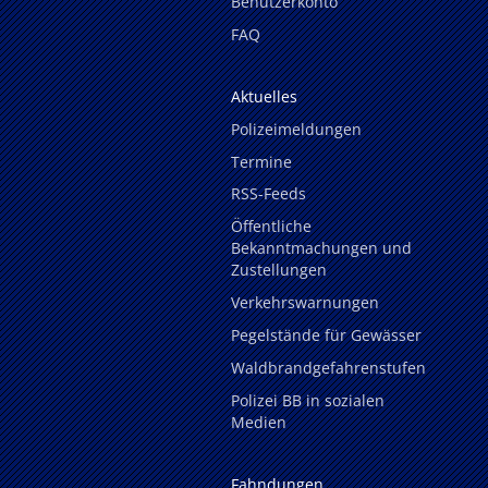
Benutzerkonto
FAQ
Aktuelles
Polizeimeldungen
Termine
RSS-Feeds
Öffentliche
Bekanntmachungen und
Zustellungen
Verkehrswarnungen
Pegelstände für Gewässer
Waldbrandgefahrenstufen
Polizei BB in sozialen
Medien
Fahndungen