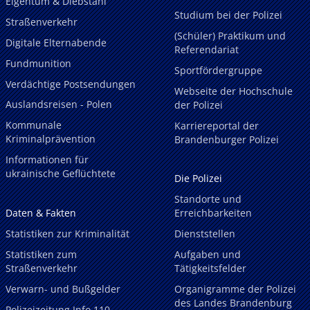
Eigentum & Diebstahl
Studium bei der Polizei
Straßenverkehr
(Schüler) Praktikum und
Digitale Elternabende
Referendariat
Fundmunition
Sportfördergruppe
Verdächtige Postsendungen
Webseite der Hochschule
Auslandsreisen - Polen
der Polizei
Kommunale
Karriereportal der
Kriminalprävention
Brandenburger Polizei
Informationen für
ukrainische Geflüchtete
Die Polizei
Standorte und
Daten & Fakten
Erreichbarkeiten
Statistiken zur Kriminalität
Dienststellen
Statistiken zum
Aufgaben und
Straßenverkehr
Tätigkeitsfelder
Verwarn- und Bußgelder
Organigramme der Polizei
des Landes Brandenburg
Polizeizeitung Info 110