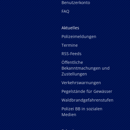
Benutzerkonto
FAQ
Aktuelles
Polizeimeldungen
Termine
RSS-Feeds
Öffentliche
Bekanntmachungen und
Zustellungen
Verkehrswarnungen
Pegelstände für Gewässer
Waldbrandgefahrenstufen
Polizei BB in sozialen
Medien