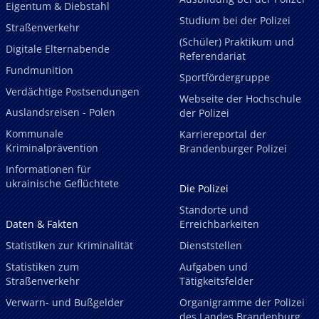
Eigentum & Diebstahl
Studium bei der Polizei
Straßenverkehr
(Schüler) Praktikum und
Digitale Elternabende
Referendariat
Fundmunition
Sportfördergruppe
Verdächtige Postsendungen
Webseite der Hochschule
Auslandsreisen - Polen
der Polizei
Kommunale
Karriereportal der
Kriminalprävention
Brandenburger Polizei
Informationen für
ukrainische Geflüchtete
Die Polizei
Standorte und
Daten & Fakten
Erreichbarkeiten
Statistiken zur Kriminalität
Dienststellen
Statistiken zum
Aufgaben und
Straßenverkehr
Tätigkeitsfelder
Verwarn- und Bußgelder
Organigramme der Polizei
des Landes Brandenburg