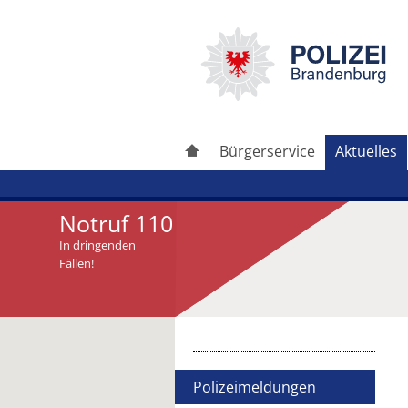
Bürgerservice
Aktuelles
Notruf 110
In dringenden
Fällen!
Artikel drucken
Artikel weiterleiten
Polizeimeldungen