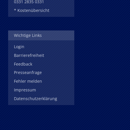
0331 2835 0331
* Kostenübersicht
Wichtige Links
Login
Barrierefreiheit
Feedback
Presseanfrage
Fehler melden
Impressum
Datenschutzerklärung