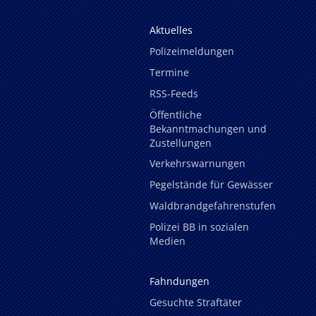
Aktuelles
Polizeimeldungen
Termine
RSS-Feeds
Öffentliche
Bekanntmachungen und
Zustellungen
Verkehrswarnungen
Pegelstände für Gewässer
Waldbrandgefahrenstufen
Polizei BB in sozialen
Medien
Fahndungen
Gesuchte Straftäter