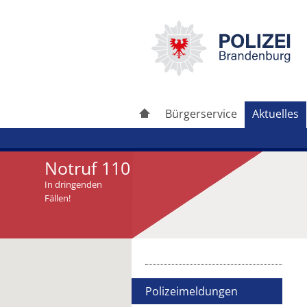
Bürgerservice
Aktuelles
Notruf 110
In dringenden
Fällen!
Artikel drucken
Artikel weiterleiten
Polizeimeldungen