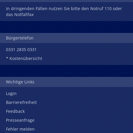
In dringenden Fällen nutzen Sie bitte den Notruf 110 oder
das Notfallfax
Bürgertelefon
0331 2835 0331
* Kostenübersicht
Wichtige Links
Login
Barrierefreiheit
Feedback
Presseanfrage
Fehler melden