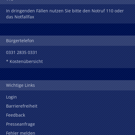
In dringenden Fällen nutzen Sie bitte den Notruf 110 oder
das Notfallfax
Bürgertelefon
0331 2835 0331
* Kostenübersicht
Wichtige Links
Login
Barrierefreiheit
Feedback
Presseanfrage
Fehler melden