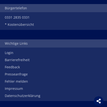
Bürgertelefon
0331 2835 0331
* Kostenübersicht
Wichtige Links
Login
Barrierefreiheit
Feedback
Presseanfrage
Fehler melden
Impressum
Datenschutzerklärung