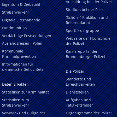
Ausbildung bei der Polizei
Eigentum & Diebstahl
Studium bei der Polizei
Straßenverkehr
(Schüler) Praktikum und
Digitale Elternabende
Referendariat
Fundmunition
Sportfördergruppe
Verdächtige Postsendungen
Webseite der Hochschule
Auslandsreisen - Polen
der Polizei
Kommunale
Karriereportal der
Kriminalprävention
Brandenburger Polizei
Informationen für
ukrainische Geflüchtete
Die Polizei
Standorte und
Daten & Fakten
Erreichbarkeiten
Statistiken zur Kriminalität
Dienststellen
Statistiken zum
Aufgaben und
Straßenverkehr
Tätigkeitsfelder
Verwarn- und Bußgelder
Organigramme der Polizei