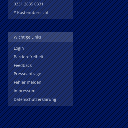
0331 2835 0331
* Kostenübersicht
Wichtige Links
Login
Barrierefreiheit
Feedback
Presseanfrage
Fehler melden
Impressum
Datenschutzerklärung