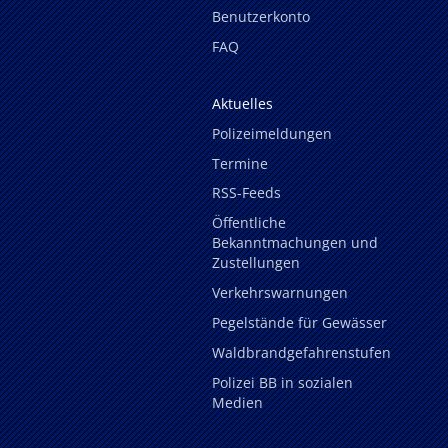
Benutzerkonto
FAQ
Aktuelles
Polizeimeldungen
Termine
RSS-Feeds
Öffentliche
Bekanntmachungen und
Zustellungen
Verkehrswarnungen
Pegelstände für Gewässer
Waldbrandgefahrenstufen
Polizei BB in sozialen
Medien