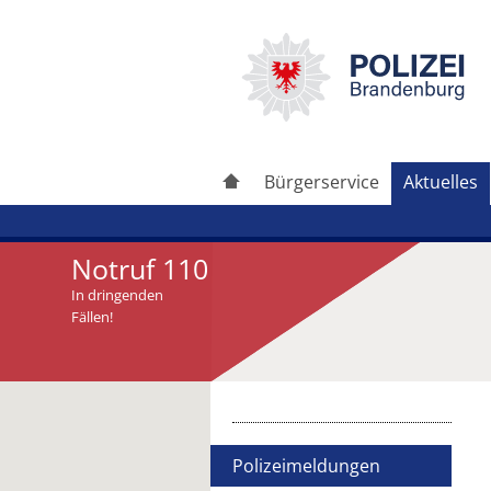
Bürgerservice
Aktuelles
Notruf 110
In dringenden
Fällen!
Artikel drucken
Artikel weiterleiten
Polizeimeldungen