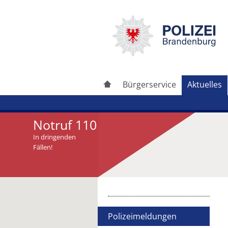
Bürgerservice
Aktuelles
Notruf 110
In dringenden
Fällen!
Artikel drucken
Artikel weiterleiten
Polizeimeldungen