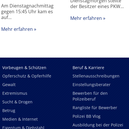
Dienstagmorgen stellte
Am Dienstagnachmittag
der Besitzer eines PKW…
gegen 15:45 Uhr kam es
auf…
Mehr erfahren
Mehr erfahren
Vorbeugen & Schützen
Beruf & Karriere
Opferschutz & Opferhilfe
Stellenausschreibungen
Gewalt
Einstellungsberater
Extremismus
Bewerben für den
Polizeiberuf
Sucht & Drogen
Rangliste für Bewerber
Betrug
Polizei BB Vlog
Medien & Internet
Ausbildung bei der Polizei
Eigentum & Diebstahl