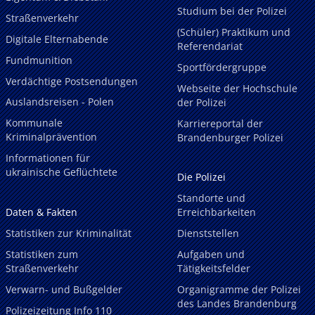
Studium bei der Polizei
Straßenverkehr
(Schüler) Praktikum und
Digitale Elternabende
Referendariat
Fundmunition
Sportfördergruppe
Verdächtige Postsendungen
Webseite der Hochschule
Auslandsreisen - Polen
der Polizei
Kommunale
Karriereportal der
Kriminalprävention
Brandenburger Polizei
Informationen für
ukrainische Geflüchtete
Die Polizei
Standorte und
Daten & Fakten
Erreichbarkeiten
Statistiken zur Kriminalität
Dienststellen
Statistiken zum
Aufgaben und
Straßenverkehr
Tätigkeitsfelder
Verwarn- und Bußgelder
Organigramme der Polizei
des Landes Brandenburg
Polizeizeitung Info 110