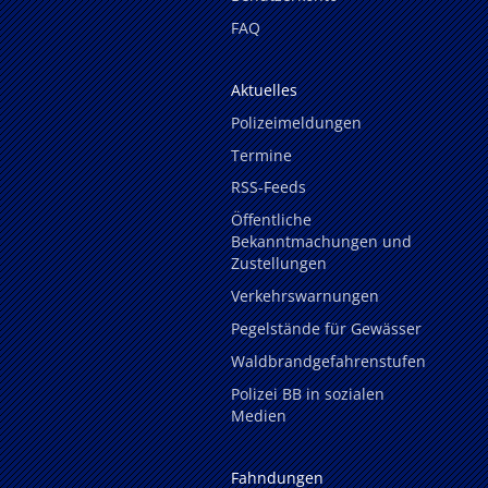
FAQ
Aktuelles
Polizeimeldungen
Termine
RSS-Feeds
Öffentliche
Bekanntmachungen und
Zustellungen
Verkehrswarnungen
Pegelstände für Gewässer
Waldbrandgefahrenstufen
Polizei BB in sozialen
Medien
Fahndungen