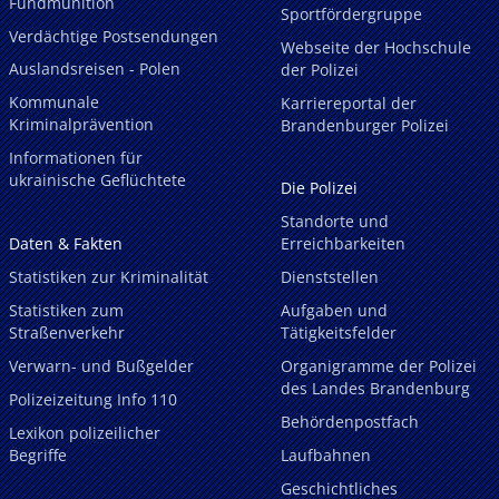
Fundmunition
Sportfördergruppe
Verdächtige Postsendungen
Webseite der Hochschule
Auslandsreisen - Polen
der Polizei
Kommunale
Karriereportal der
Kriminalprävention
Brandenburger Polizei
Informationen für
ukrainische Geflüchtete
Die Polizei
Standorte und
Daten & Fakten
Erreichbarkeiten
Statistiken zur Kriminalität
Dienststellen
Statistiken zum
Aufgaben und
Straßenverkehr
Tätigkeitsfelder
Verwarn- und Bußgelder
Organigramme der Polizei
des Landes Brandenburg
Polizeizeitung Info 110
Behördenpostfach
Lexikon polizeilicher
Begriffe
Laufbahnen
Geschichtliches