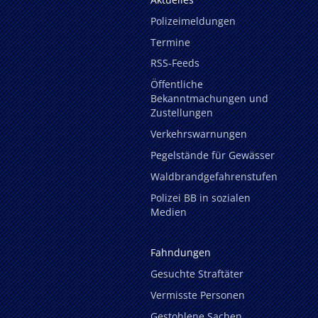
Polizeimeldungen
Termine
RSS-Feeds
Öffentliche
Bekanntmachungen und
Zustellungen
Verkehrswarnungen
Pegelstände für Gewässer
Waldbrandgefahrenstufen
Polizei BB in sozialen
Medien
Fahndungen
Gesuchte Straftäter
Vermisste Personen
Gestohlene Sachen