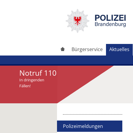
Bürgerservice
Aktuelles
Notruf 110
In dringenden
Fällen!
Artikel drucken
Artikel weiterleiten
Polizeimeldungen