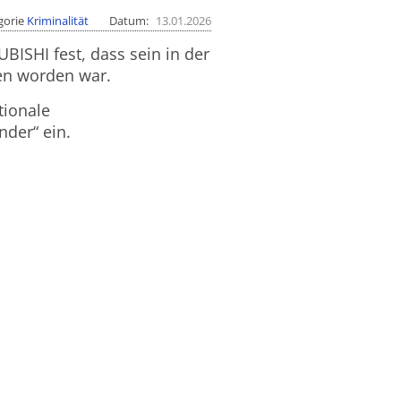
gorie
Kriminalität
Datum
13.01.2026
BISHI fest, dass sein in der
len worden war.
tionale
der“ ein.