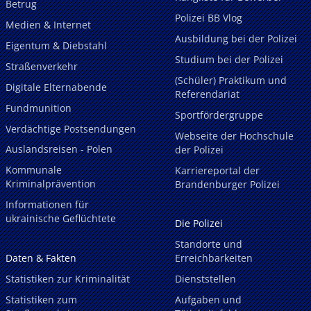
Betrug
Polizei BB Vlog
Medien & Internet
Ausbildung bei der Polizei
Eigentum & Diebstahl
Studium bei der Polizei
Straßenverkehr
(Schüler) Praktikum und
Digitale Elternabende
Referendariat
Fundmunition
Sportfördergruppe
Verdächtige Postsendungen
Webseite der Hochschule
Auslandsreisen - Polen
der Polizei
Kommunale
Karriereportal der
Kriminalprävention
Brandenburger Polizei
Informationen für
ukrainische Geflüchtete
Die Polizei
Standorte und
Daten & Fakten
Erreichbarkeiten
Statistiken zur Kriminalität
Dienststellen
Statistiken zum
Aufgaben und