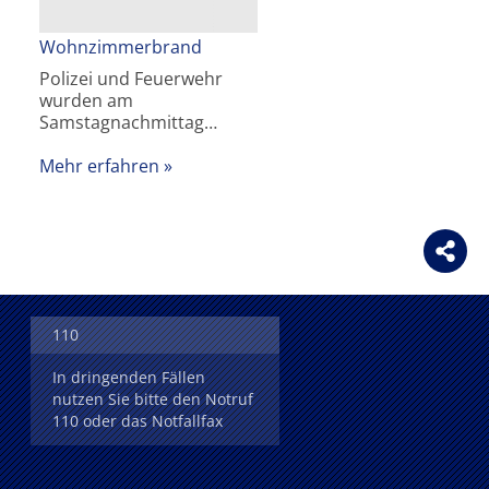
Wohnzimmerbrand
Polizei und Feuerwehr
wurden am
Samstagnachmittag…
Mehr erfahren
110
In dringenden Fällen
nutzen Sie bitte den Notruf
110 oder das Notfallfax