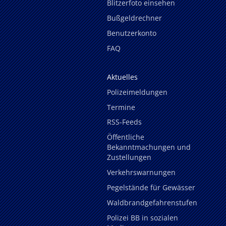
Blitzerfoto einsehen
Bußgeldrechner
Benutzerkonto
FAQ
Aktuelles
Polizeimeldungen
Termine
RSS-Feeds
Öffentliche
Bekanntmachungen und
Zustellungen
Verkehrswarnungen
Pegelstände für Gewässer
Waldbrandgefahrenstufen
Polizei BB in sozialen