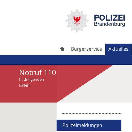
Bürgerservice
Aktuelles
Notruf 110
In dringenden
Fällen!
Artikel drucken
Artikel weiterleiten
Polizeimeldungen