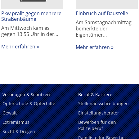
Pkw prallt gegen mehrere
Einbruch auf Baustelle
Straßenbäume
Am Samstagnachmittag
Am Mittwoch kam es
bemerkte der
gegen 13:55 Uhr in der…
Eigentümer…
Mehr erfahren
Mehr erfahren
Vorbeugen & Schützen
Beruf & Karriere
Opferschutz & Opferhilfe
Stellenausschreibungen
Gewalt
Einstellungsberater
Extremismus
Bewerben für den
Polizeiberuf
Sucht & Drogen
Rangliste für Bewerber