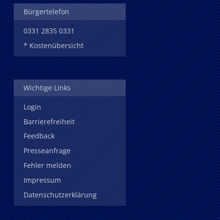
Bürgertelefon
0331 2835 0331
* Kostenübersicht
Wichtige Links
Login
Barrierefreiheit
Feedback
Presseanfrage
Fehler melden
Impressum
Datenschutzerklärung