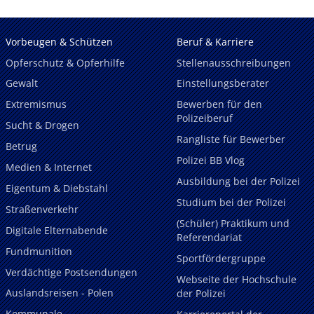
Vorbeugen & Schützen
Beruf & Karriere
Opferschutz & Opferhilfe
Stellenausschreibungen
Gewalt
Einstellungsberater
Extremismus
Bewerben für den
Polizeiberuf
Sucht & Drogen
Rangliste für Bewerber
Betrug
Polizei BB Vlog
Medien & Internet
Ausbildung bei der Polizei
Eigentum & Diebstahl
Studium bei der Polizei
Straßenverkehr
(Schüler) Praktikum und
Digitale Elternabende
Referendariat
Fundmunition
Sportfördergruppe
Verdächtige Postsendungen
Webseite der Hochschule
Auslandsreisen - Polen
der Polizei
Kommunale