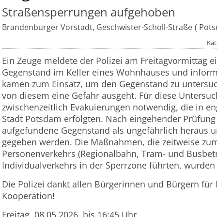
Straßensperrungen aufgehoben
Brandenburger Vorstadt, Geschwister-Scholl-Straße
Pot
Kat
Ein Zeuge meldete der Polizei am Freitagvormittag e
Gegenstand im Keller eines Wohnhauses und informie
kamen zum Einsatz, um den Gegenstand zu untersuc
von diesem eine Gefahr ausgeht. Für diese Unters
zwischenzeitlich Evakuierungen notwendig, die in e
Stadt Potsdam erfolgten. Nach eingehender Prüfung s
aufgefundene Gegenstand als ungefährlich heraus 
gegeben werden. Die Maßnahmen, die zeitweise zum 
Personenverkehrs (Regionalbahn, Tram- und Busbetr
Individualverkehrs in der Sperrzone führten, wurde
Die Polizei dankt allen Bürgerinnen und Bürgern für 
Kooperation!
Freitag, 08.05.2026, bis 16:45 Uhr