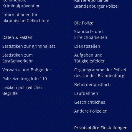
Karriereportal der
Kriminalprävention
Brandenburger Polizei
Informationen für
ukrainische Geflüchtete
Die Polizei
Standorte und
Daten & Fakten
Erreichbarkeiten
Statistiken zur Kriminalität
Dienststellen
Statistiken zum
Aufgaben und
Straßenverkehr
Tätigkeitsfelder
Verwarn- und Bußgelder
Organigramme der Polizei
des Landes Brandenburg
Polizeizeitung Info 110
Behördenpostfach
Lexikon polizeilicher
Begriffe
Laufbahnen
Geschichtliches
Andere Polizeien
Privatsphäre Einstellungen