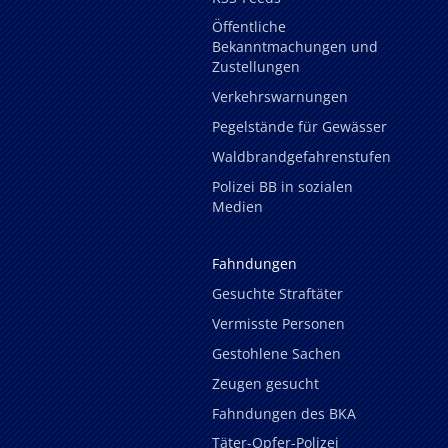
Öffentliche
Bekanntmachungen und
Zustellungen
Verkehrswarnungen
Pegelstände für Gewässer
Waldbrandgefahrenstufen
Polizei BB in sozialen
Medien
Fahndungen
Gesuchte Straftäter
Vermisste Personen
Gestohlene Sachen
Zeugen gesucht
Fahndungen des BKA
Täter-Opfer-Polizei