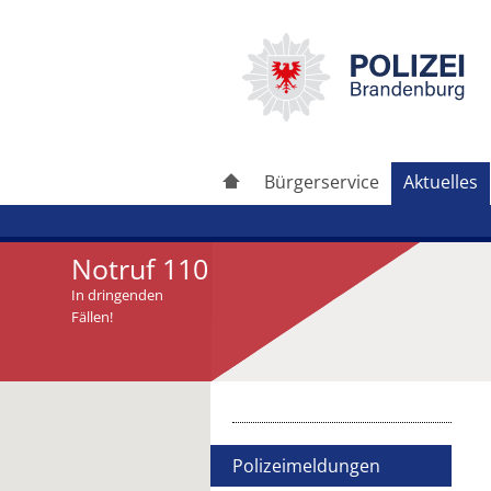
Bürgerservice
Aktuelles
Notruf 110
In dringenden
Fällen!
Artikel drucken
Artikel weiterleiten
Polizeimeldungen