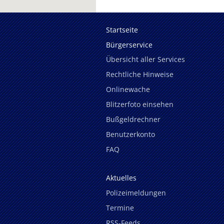
Startseite
Bürgerservice
Übersicht aller Services
Rechtliche Hinweise
Onlinewache
Blitzerfoto einsehen
Bußgeldrechner
Benutzerkonto
FAQ
Aktuelles
Polizeimeldungen
Termine
RSS-Feeds