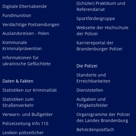
(Schüler) Praktikum und
Digitale Elternabende
Referendariat
Fundmunition
Sportfördergruppe
Verdächtige Postsendungen
Webseite der Hochschule
Auslandsreisen - Polen
der Polizei
Kommunale
Karriereportal der
Kriminalprävention
Brandenburger Polizei
Informationen für
ukrainische Geflüchtete
Die Polizei
Standorte und
Daten & Fakten
Erreichbarkeiten
Statistiken zur Kriminalität
Dienststellen
Statistiken zum
Aufgaben und
Straßenverkehr
Tätigkeitsfelder
Verwarn- und Bußgelder
Organigramme der Polizei
des Landes Brandenburg
Polizeizeitung Info 110
Behördenpostfach
Lexikon polizeilicher