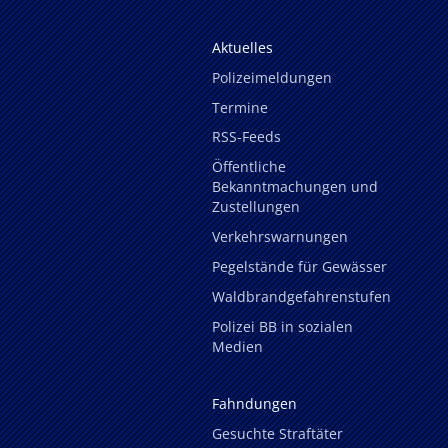
Aktuelles
Polizeimeldungen
Termine
RSS-Feeds
Öffentliche
Bekanntmachungen und
Zustellungen
Verkehrswarnungen
Pegelstände für Gewässer
Waldbrandgefahrenstufen
Polizei BB in sozialen
Medien
Fahndungen
Gesuchte Straftäter