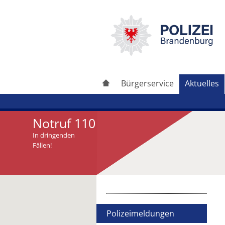
Bürgerservice
Aktuelles
Notruf 110
In dringenden
Fällen!
Artikel drucken
Artikel weiterleiten
Polizeimeldungen