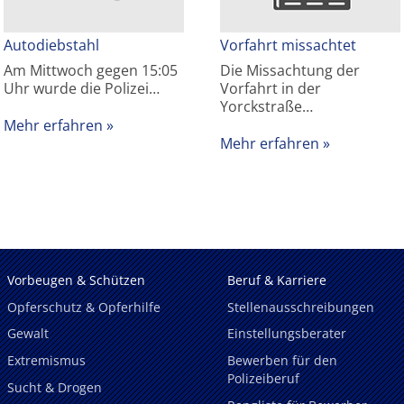
Autodiebstahl
Vorfahrt missachtet
Am Mittwoch gegen 15:05
Die Missachtung der
Uhr wurde die Polizei…
Vorfahrt in der
Yorckstraße…
Mehr erfahren
Mehr erfahren
Vorbeugen & Schützen
Beruf & Karriere
Opferschutz & Opferhilfe
Stellenausschreibungen
Gewalt
Einstellungsberater
Extremismus
Bewerben für den
Polizeiberuf
Sucht & Drogen