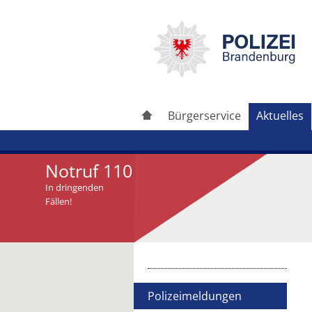
Bürgerservice
Aktuelles
Notruf 110
In dringenden
Fällen!
Artikel drucken
Artikel weiterleiten
Polizeimeldungen