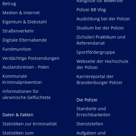
Rangliste für Bewerber
Betrug
Polizei BB Vlog
Medien & Internet
Ausbildung bei der Polizei
Eigentum & Diebstahl
Studium bei der Polizei
Straßenverkehr
(Schüler) Praktikum und
Digitale Elternabende
Referendariat
Fundmunition
Sportfördergruppe
Verdächtige Postsendungen
Webseite der Hochschule
Auslandsreisen - Polen
der Polizei
Kommunale
Karriereportal der
Kriminalprävention
Brandenburger Polizei
Informationen für
ukrainische Geflüchtete
Die Polizei
Standorte und
Daten & Fakten
Erreichbarkeiten
Statistiken zur Kriminalität
Dienststellen
Statistiken zum
Aufgaben und