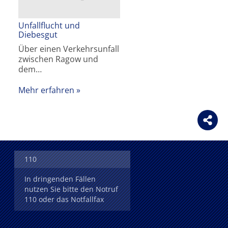
Unfallflucht und
Diebesgut
Über einen Verkehrsunfall
zwischen Ragow und
dem…
Mehr erfahren
110
In dringenden Fällen
nutzen Sie bitte den Notruf
110 oder das Notfallfax