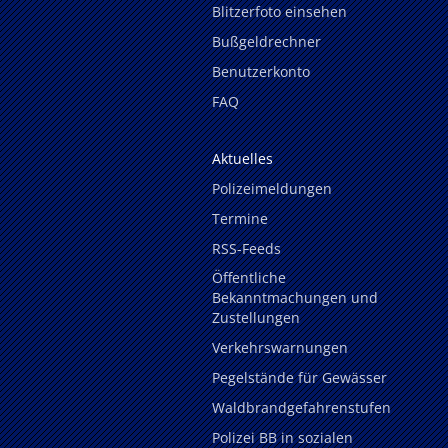
Blitzerfoto einsehen
Bußgeldrechner
Benutzerkonto
FAQ
Aktuelles
Polizeimeldungen
Termine
RSS-Feeds
Öffentliche
Bekanntmachungen und
Zustellungen
Verkehrswarnungen
Pegelstände für Gewässer
Waldbrandgefahrenstufen
Polizei BB in sozialen