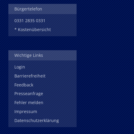
Bürgertelefon
0331 2835 0331
* Kostenübersicht
Wichtige Links
Login
Barrierefreiheit
Feedback
Presseanfrage
Fehler melden
Impressum
Datenschutzerklärung