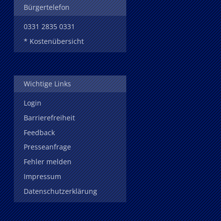
Bürgertelefon
0331 2835 0331
* Kostenübersicht
Wichtige Links
Login
Barrierefreiheit
Feedback
Presseanfrage
Fehler melden
Impressum
Datenschutzerklärung