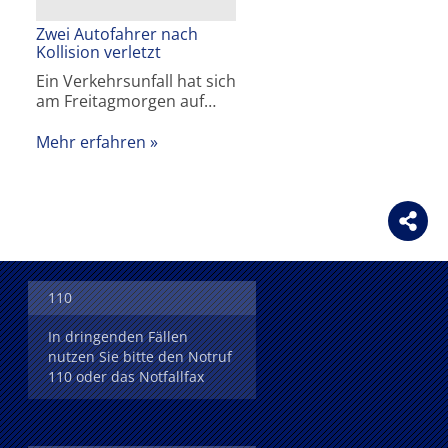
Zwei Autofahrer nach
Kollision verletzt
Ein Verkehrsunfall hat sich
am Freitagmorgen auf…
Mehr erfahren
110
In dringenden Fällen
nutzen Sie bitte den Notruf
110 oder das Notfallfax