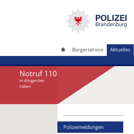
Bürgerservice
Aktuelles
Notruf 110
In dringenden
Fällen!
Artikel drucken
Artikel weiterleiten
Polizeimeldungen