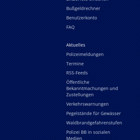
Bußgeldrechner
Benutzerkonto
FAQ
Aktuelles
Polizeimeldungen
Termine
RSS-Feeds
Öffentliche
Bekanntmachungen und
Zustellungen
Verkehrswarnungen
Pegelstände für Gewässer
Waldbrandgefahrenstufen
Polizei BB in sozialen
Medien