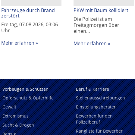
Fahrzeuge durch Brand
PKW mit Baum kollidiert
zerstört
Die Polizei ist am
Freitag, 07.08.2026, 03:06
Freitagmorgen über
Uhr
einen…
Mehr erfahren
Mehr erfahren
Vorbeugen & Schützen
Beruf & Karriere
Opferschutz & Opferhilfe
Stellenausschreibungen
Gewalt
Einstellungsberater
Extremismus
Bewerben für den
Polizeiberuf
Sucht & Drogen
Rangliste für Bewerber
Betrug