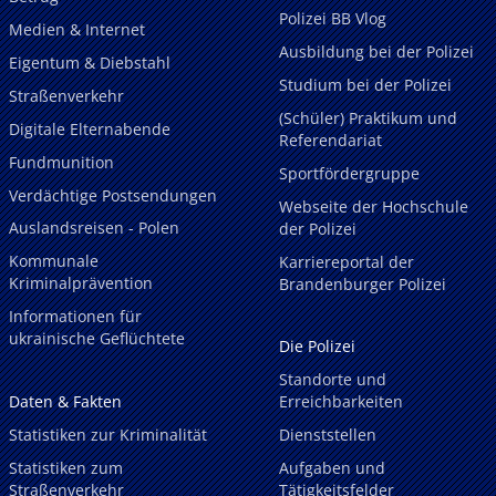
Polizei BB Vlog
Medien & Internet
Ausbildung bei der Polizei
Eigentum & Diebstahl
Studium bei der Polizei
Straßenverkehr
(Schüler) Praktikum und
Digitale Elternabende
Referendariat
Fundmunition
Sportfördergruppe
Verdächtige Postsendungen
Webseite der Hochschule
Auslandsreisen - Polen
der Polizei
Kommunale
Karriereportal der
Kriminalprävention
Brandenburger Polizei
Informationen für
ukrainische Geflüchtete
Die Polizei
Standorte und
Daten & Fakten
Erreichbarkeiten
Statistiken zur Kriminalität
Dienststellen
Statistiken zum
Aufgaben und
Straßenverkehr
Tätigkeitsfelder