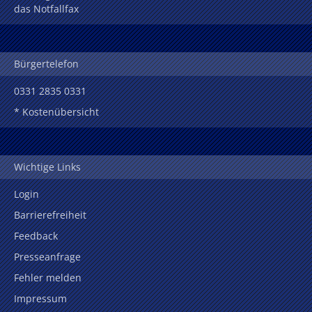
das Notfallfax
Bürgertelefon
0331 2835 0331
* Kostenübersicht
Wichtige Links
Login
Barrierefreiheit
Feedback
Presseanfrage
Fehler melden
Impressum