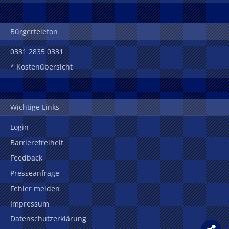
Bürgertelefon
0331 2835 0331
* Kostenübersicht
Wichtige Links
Login
Barrierefreiheit
Feedback
Presseanfrage
Fehler melden
Impressum
Datenschutzerklärung