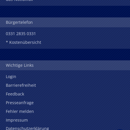
Bürgertelefon
0331 2835 0331
* Kostenübersicht
Wichtige Links
Login
Barrierefreiheit
Feedback
Presseanfrage
Fehler melden
Impressum
Datenschutzerklärung