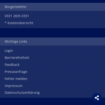
Bürgertelefon
0331 2835 0331
* Kostenübersicht
Wichtige Links
Login
Barrierefreiheit
Feedback
Presseanfrage
Fehler melden
Impressum
Datenschutzerklärung