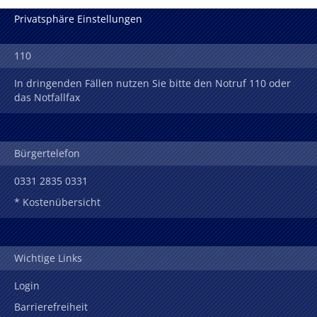
Privatsphäre Einstellungen
110
In dringenden Fällen nutzen Sie bitte den Notruf 110 oder
das Notfallfax
Bürgertelefon
0331 2835 0331
* Kostenübersicht
Wichtige Links
Login
Barrierefreiheit