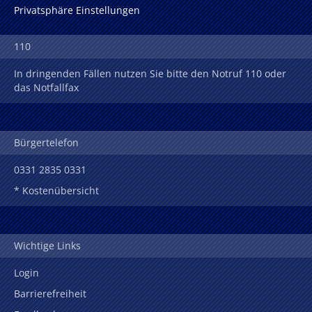
Privatsphäre Einstellungen
110
In dringenden Fällen nutzen Sie bitte den Notruf 110 oder
das Notfallfax
Bürgertelefon
0331 2835 0331
* Kostenübersicht
Wichtige Links
Login
Barrierefreiheit