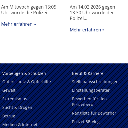
Am Mittwoch gegen 15:05
Am 14.02.2026 gegen
Uhr wurde die Polizei…
13:30 Uhr wurde der
Polizei…
Mehr erfahren
Mehr erfahren
Vorbeugen & Schützen
Beruf & Karriere
Opferschutz & Opferhilfe
Stellenausschreibungen
Gewalt
Einstellungsberater
Extremismus
Bewerben für den
Polizeiberuf
Sucht & Drogen
Rangliste für Bewerber
Betrug
Polizei BB Vlog
Medien & Internet