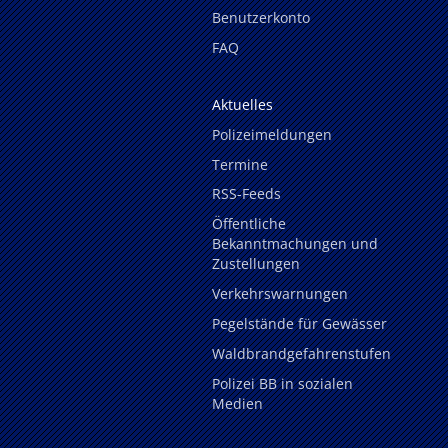
Benutzerkonto
FAQ
Aktuelles
Polizeimeldungen
Termine
RSS-Feeds
Öffentliche
Bekanntmachungen und
Zustellungen
Verkehrswarnungen
Pegelstände für Gewässer
Waldbrandgefahrenstufen
Polizei BB in sozialen
Medien