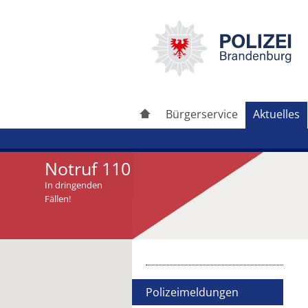
Bürgerservice
Aktuelles
Notruf 110
In dringenden
Fällen!
Artikel drucken
Artikel weiterleiten
Polizeimeldungen