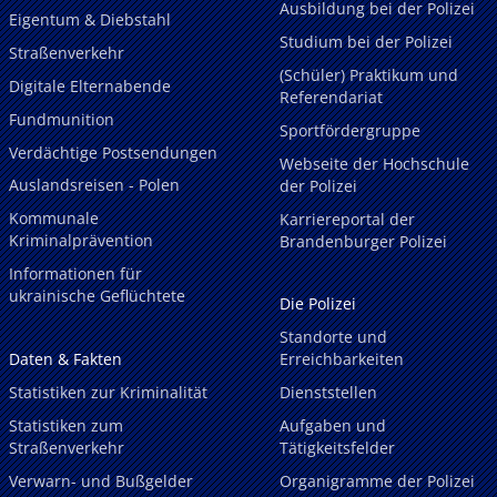
Ausbildung bei der Polizei
Eigentum & Diebstahl
Studium bei der Polizei
Straßenverkehr
(Schüler) Praktikum und
Digitale Elternabende
Referendariat
Fundmunition
Sportfördergruppe
Verdächtige Postsendungen
Webseite der Hochschule
Auslandsreisen - Polen
der Polizei
Kommunale
Karriereportal der
Kriminalprävention
Brandenburger Polizei
Informationen für
ukrainische Geflüchtete
Die Polizei
Standorte und
Daten & Fakten
Erreichbarkeiten
Statistiken zur Kriminalität
Dienststellen
Statistiken zum
Aufgaben und
Straßenverkehr
Tätigkeitsfelder
Verwarn- und Bußgelder
Organigramme der Polizei