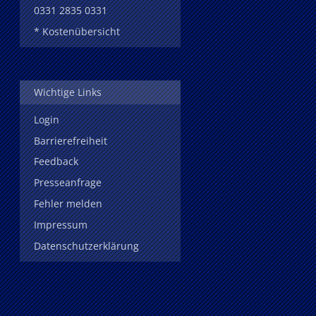
0331 2835 0331
* Kostenübersicht
Wichtige Links
Login
Barrierefreiheit
Feedback
Presseanfrage
Fehler melden
Impressum
Datenschutzerklärung