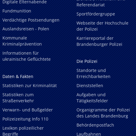
Digitale Elternabende
Referendariat
Fundmunition
Sportfördergruppe
Verdächtige Postsendungen
Webseite der Hochschule
Auslandsreisen - Polen
der Polizei
Kommunale
Karriereportal der
Kriminalprävention
Brandenburger Polizei
Informationen für
ukrainische Geflüchtete
Die Polizei
Standorte und
Daten & Fakten
Erreichbarkeiten
Statistiken zur Kriminalität
Dienststellen
Statistiken zum
Aufgaben und
Straßenverkehr
Tätigkeitsfelder
Verwarn- und Bußgelder
Organigramme der Polizei
des Landes Brandenburg
Polizeizeitung Info 110
Behördenpostfach
Lexikon polizeilicher
Begriffe
Laufbahnen