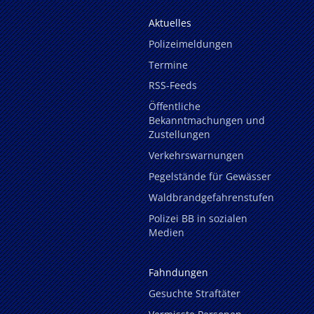
Aktuelles
Polizeimeldungen
Termine
RSS-Feeds
Öffentliche
Bekanntmachungen und
Zustellungen
Verkehrswarnungen
Pegelstände für Gewässer
Waldbrandgefahrenstufen
Polizei BB in sozialen
Medien
Fahndungen
Gesuchte Straftäter