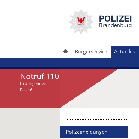
Bürgerservice
Aktuelles
Notruf 110
In dringenden
Fällen!
Artikel drucken
Artikel weiterleiten
Polizeimeldungen