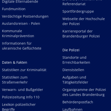
Digitale Elternabende
Referendariat
Fundmunition
Sportfördergruppe
Verdächtige Postsendungen
Webseite der Hochschule
Auslandsreisen - Polen
der Polizei
Kommunale
Karriereportal der
Kriminalprävention
Brandenburger Polizei
Informationen für
ukrainische Geflüchtete
Die Polizei
Standorte und
Daten & Fakten
Erreichbarkeiten
Statistiken zur Kriminalität
Dienststellen
Statistiken zum
Aufgaben und
Straßenverkehr
Tätigkeitsfelder
Verwarn- und Bußgelder
Organigramme der Polizei
des Landes Brandenburg
Polizeizeitung Info 110
Behördenpostfach
Lexikon polizeilicher
Begriffe
Laufbahnen