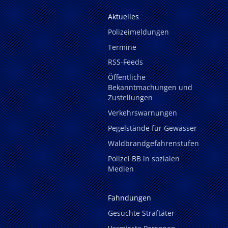
Aktuelles
Polizeimeldungen
Termine
RSS-Feeds
Öffentliche
Bekanntmachungen und
Zustellungen
Verkehrswarnungen
Pegelstände für Gewässer
Waldbrandgefahrenstufen
Polizei BB in sozialen
Medien
Fahndungen
Gesuchte Straftäter