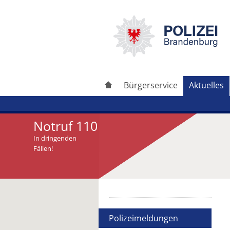
Bürgerservice
Aktuelles
Notruf 110
In dringenden
Fällen!
Artikel drucken
Artikel weiterleiten
Polizeimeldungen