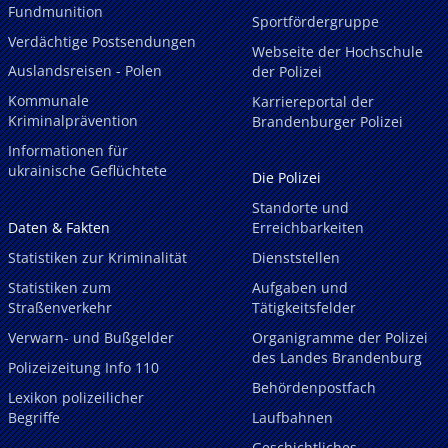
Fundmunition
Sportfördergruppe
Verdächtige Postsendungen
Webseite der Hochschule
Auslandsreisen - Polen
der Polizei
Kommunale
Karriereportal der
Kriminalprävention
Brandenburger Polizei
Informationen für
ukrainische Geflüchtete
Die Polizei
Standorte und
Daten & Fakten
Erreichbarkeiten
Statistiken zur Kriminalität
Dienststellen
Statistiken zum
Aufgaben und
Straßenverkehr
Tätigkeitsfelder
Verwarn- und Bußgelder
Organigramme der Polizei
des Landes Brandenburg
Polizeizeitung Info 110
Behördenpostfach
Lexikon polizeilicher
Begriffe
Laufbahnen
Geschichtliches