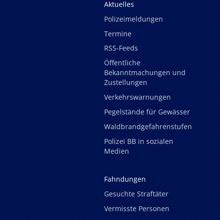
Aktuelles
Polizeimeldungen
Termine
RSS-Feeds
Öffentliche
Bekanntmachungen und
Zustellungen
Verkehrswarnungen
Pegelstände für Gewässer
Waldbrandgefahrenstufen
Polizei BB in sozialen
Medien
Fahndungen
Gesuchte Straftäter
Vermisste Personen