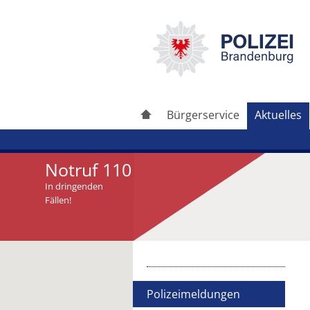
Bürgerservice
Aktuelles
Notruf 110
In dringenden
Fällen!
Artikel drucken
Artikel weiterleiten
Polizeimeldungen