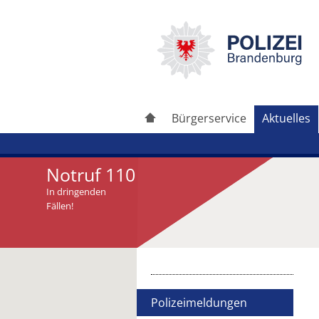
Bürgerservice
Aktuelles
Notruf 110
In dringenden
Fällen!
Artikel drucken
Artikel weiterleiten
Polizeimeldungen