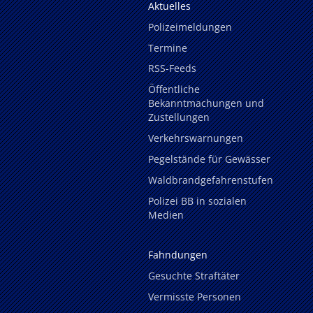
Aktuelles
Polizeimeldungen
Termine
RSS-Feeds
Öffentliche
Bekanntmachungen und
Zustellungen
Verkehrswarnungen
Pegelstände für Gewässer
Waldbrandgefahrenstufen
Polizei BB in sozialen
Medien
Fahndungen
Gesuchte Straftäter
Vermisste Personen