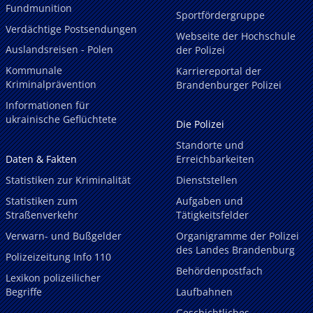
Fundmunition
Sportfördergruppe
Verdächtige Postsendungen
Webseite der Hochschule
Auslandsreisen - Polen
der Polizei
Kommunale
Karriereportal der
Kriminalprävention
Brandenburger Polizei
Informationen für
ukrainische Geflüchtete
Die Polizei
Standorte und
Daten & Fakten
Erreichbarkeiten
Statistiken zur Kriminalität
Dienststellen
Statistiken zum
Aufgaben und
Straßenverkehr
Tätigkeitsfelder
Verwarn- und Bußgelder
Organigramme der Polizei
des Landes Brandenburg
Polizeizeitung Info 110
Behördenpostfach
Lexikon polizeilicher
Begriffe
Laufbahnen
Geschichtliches