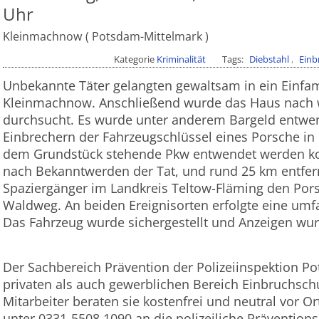
Uhr
Kleinmachnow
Potsdam-Mittelmark
Kategorie
Kriminalität
Tags
Diebstahl
Einb
Unbekannte Täter gelangten gewaltsam in ein Einfam
Kleinmachnow. Anschließend wurde das Haus nach 
durchsucht. Es wurde unter anderem Bargeld entwe
Einbrechern der Fahrzeugschlüssel eines Porsche in 
dem Grundstück stehende Pkw entwendet werden ko
nach Bekanntwerden der Tat, und rund 25 km entfern
Spaziergänger im Landkreis Teltow-Fläming den Pors
Waldweg. An beiden Ereignisorten erfolgte eine um
Das Fahrzeug wurde sichergestellt und Anzeigen wurd
Der Sachbereich Prävention der Polizeiinspektion P
privaten als auch gewerblichen Bereich Einbruchsch
Mitarbeiter beraten sie kostenfrei und neutral vor O
unter 0331-5508 1090 an die polizeiliche Prävention