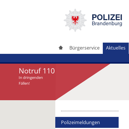
Bürgerservice
Aktuelles
Notruf 110
In dringenden
Fällen!
Artikel drucken
Artikel weiterleiten
Polizeimeldungen