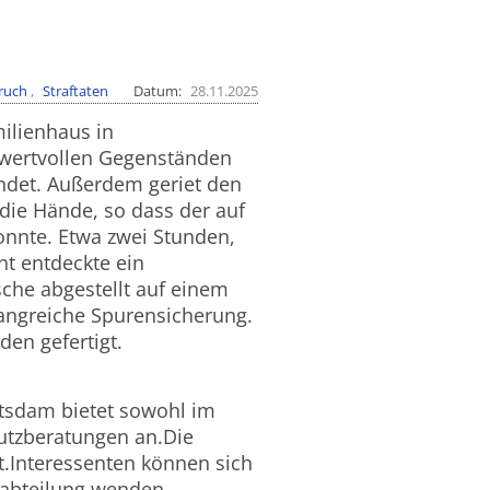
ruch
Straftaten
Datum
28.11.2025
ilienhaus in
wertvollen Gegenständen
ndet. Außerdem geriet den
die Hände, so dass der auf
nnte. Etwa zwei Stunden,
t entdeckte ein
che abgestellt auf einem
fangreiche Spurensicherung.
en gefertigt.
otsdam bietet sowohl im
utzberatungen an.Die
rt.Interessenten können sich
sabteilung wenden.