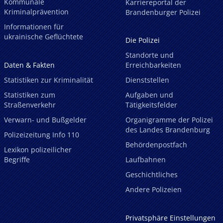
Kommunale
Karriereportal der
Kriminalprävention
Brandenburger Polizei
Informationen für
ukrainische Geflüchtete
Die Polizei
Standorte und
Daten & Fakten
Erreichbarkeiten
Statistiken zur Kriminalität
Dienststellen
Statistiken zum
Aufgaben und
Straßenverkehr
Tätigkeitsfelder
Verwarn- und Bußgelder
Organigramme der Polizei
des Landes Brandenburg
Polizeizeitung Info 110
Behördenpostfach
Lexikon polizeilicher
Begriffe
Laufbahnen
Geschichtliches
Andere Polizeien
Privatsphäre Einstellungen