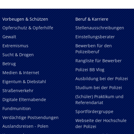
Vorbeugen & Schützen
Beruf & Karriere
Opferschutz & Opferhilfe
Stellenausschreibungen
Gewalt
Einstellungsberater
Extremismus
Bewerben für den
Polizeiberuf
Sucht & Drogen
Rangliste für Bewerber
Betrug
Polizei BB Vlog
Medien & Internet
Ausbildung bei der Polizei
Eigentum & Diebstahl
Studium bei der Polizei
Straßenverkehr
(Schüler) Praktikum und
Digitale Elternabende
Referendariat
Fundmunition
Sportfördergruppe
Verdächtige Postsendungen
Webseite der Hochschule
Auslandsreisen - Polen
der Polizei