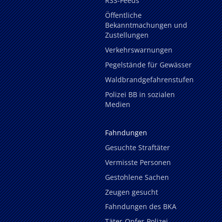
RSS-Feeds
Öffentliche
Bekanntmachungen und
Zustellungen
Verkehrswarnungen
Pegelstände für Gewässer
Waldbrandgefahrenstufen
Polizei BB in sozialen
Medien
Fahndungen
Gesuchte Straftäter
Vermisste Personen
Gestohlene Sachen
Zeugen gesucht
Fahndungen des BKA
Täter-Opfer-Polizei