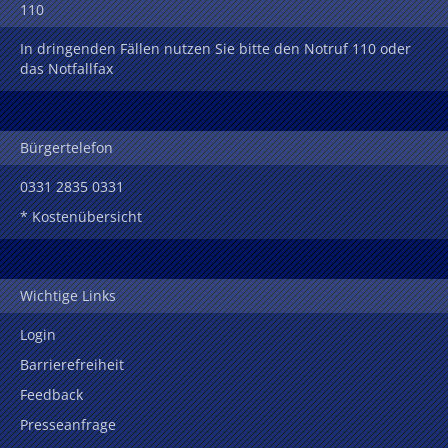
110
In dringenden Fällen nutzen Sie bitte den Notruf 110 oder
das Notfallfax
Bürgertelefon
0331 2835 0331
* Kostenübersicht
Wichtige Links
Login
Barrierefreiheit
Feedback
Presseanfrage