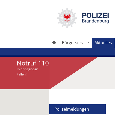
Bürgerservice
Aktuelles
Notruf 110
In dringenden
Fällen!
Artikel drucken
Artikel weiterleiten
Polizeimeldungen