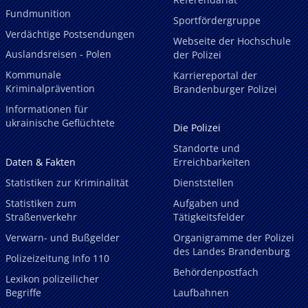
Fundmunition
Sportfördergruppe
Verdächtige Postsendungen
Webseite der Hochschule
Auslandsreisen - Polen
der Polizei
Kommunale
Karriereportal der
Kriminalprävention
Brandenburger Polizei
Informationen für
ukrainische Geflüchtete
Die Polizei
Standorte und
Daten & Fakten
Erreichbarkeiten
Statistiken zur Kriminalität
Dienststellen
Statistiken zum
Aufgaben und
Straßenverkehr
Tätigkeitsfelder
Verwarn- und Bußgelder
Organigramme der Polizei
des Landes Brandenburg
Polizeizeitung Info 110
Behördenpostfach
Lexikon polizeilicher
Begriffe
Laufbahnen