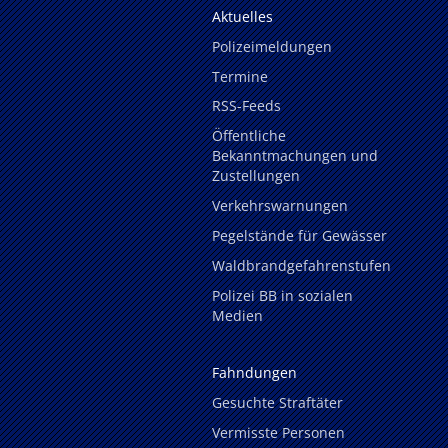
Aktuelles
Polizeimeldungen
Termine
RSS-Feeds
Öffentliche
Bekanntmachungen und
Zustellungen
Verkehrswarnungen
Pegelstände für Gewässer
Waldbrandgefahrenstufen
Polizei BB in sozialen
Medien
Fahndungen
Gesuchte Straftäter
Vermisste Personen