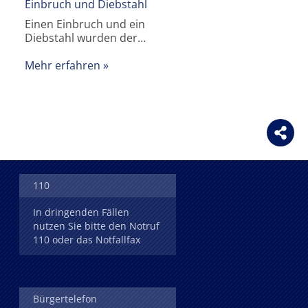
Einbruch und Diebstahl
Einen Einbruch und ein
Diebstahl wurden der…
Mehr erfahren
110
In dringenden Fällen
nutzen Sie bitte den Notruf
110 oder das Notfallfax
Bürgertelefon