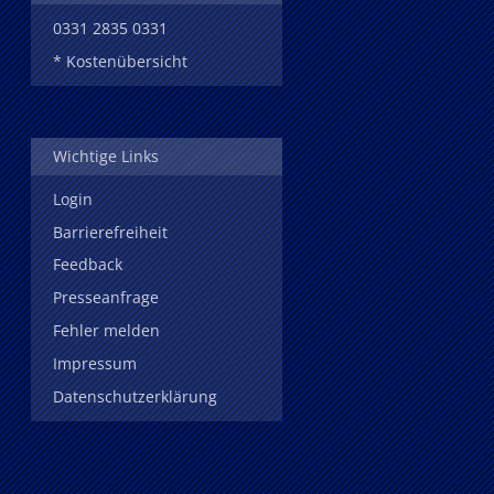
0331 2835 0331
* Kostenübersicht
Wichtige Links
Login
Barrierefreiheit
Feedback
Presseanfrage
Fehler melden
Impressum
Datenschutzerklärung