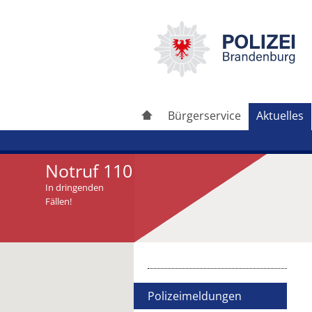
Bürgerservice
Aktuelles
Notruf 110
In dringenden
Fällen!
Artikel drucken
Artikel weiterleiten
Polizeimeldungen