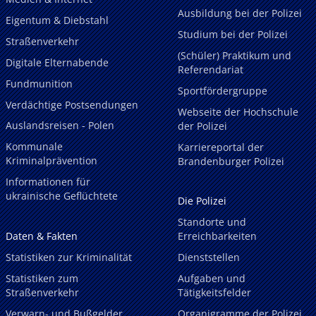
Ausbildung bei der Polizei
Eigentum & Diebstahl
Studium bei der Polizei
Straßenverkehr
(Schüler) Praktikum und
Digitale Elternabende
Referendariat
Fundmunition
Sportfördergruppe
Verdächtige Postsendungen
Webseite der Hochschule
Auslandsreisen - Polen
der Polizei
Kommunale
Karriereportal der
Kriminalprävention
Brandenburger Polizei
Informationen für
ukrainische Geflüchtete
Die Polizei
Standorte und
Daten & Fakten
Erreichbarkeiten
Statistiken zur Kriminalität
Dienststellen
Statistiken zum
Aufgaben und
Straßenverkehr
Tätigkeitsfelder
Verwarn- und Bußgelder
Organigramme der Polizei