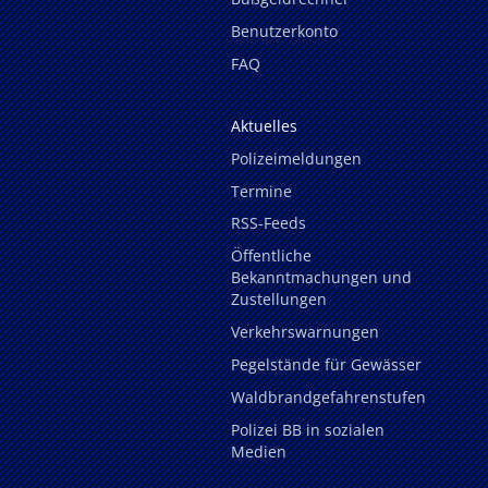
Benutzerkonto
FAQ
Aktuelles
Polizeimeldungen
Termine
RSS-Feeds
Öffentliche
Bekanntmachungen und
Zustellungen
Verkehrswarnungen
Pegelstände für Gewässer
Waldbrandgefahrenstufen
Polizei BB in sozialen
Medien