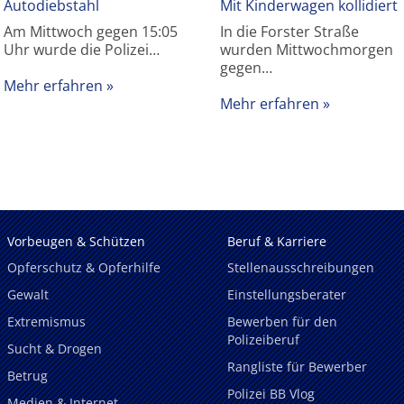
Autodiebstahl
Mit Kinderwagen kollidiert
Am Mittwoch gegen 15:05
In die Forster Straße
Uhr wurde die Polizei…
wurden Mittwochmorgen
gegen…
Mehr erfahren
Mehr erfahren
Vorbeugen & Schützen
Beruf & Karriere
Opferschutz & Opferhilfe
Stellenausschreibungen
Gewalt
Einstellungsberater
Extremismus
Bewerben für den
Polizeiberuf
Sucht & Drogen
Rangliste für Bewerber
Betrug
Polizei BB Vlog
Medien & Internet