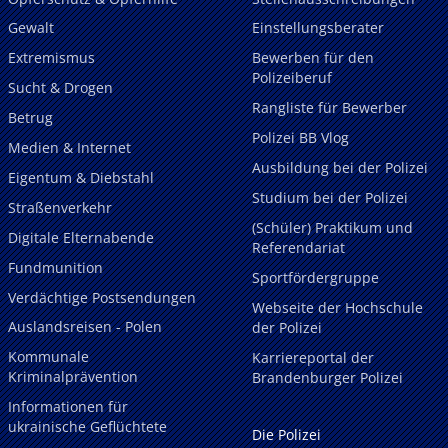
Gewalt
Einstellungsberater
Extremismus
Bewerben für den
Polizeiberuf
Sucht & Drogen
Rangliste für Bewerber
Betrug
Polizei BB Vlog
Medien & Internet
Ausbildung bei der Polizei
Eigentum & Diebstahl
Studium bei der Polizei
Straßenverkehr
(Schüler) Praktikum und
Digitale Elternabende
Referendariat
Fundmunition
Sportfördergruppe
Verdächtige Postsendungen
Webseite der Hochschule
Auslandsreisen - Polen
der Polizei
Kommunale
Karriereportal der
Kriminalprävention
Brandenburger Polizei
Informationen für
ukrainische Geflüchtete
Die Polizei