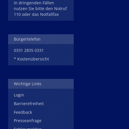
In dringenden Fällen
nutzen Sie bitte den Notruf
110 oder das Notfallfax
Bürgertelefon
0331 2835 0331
* Kostenübersicht
Wichtige Links
Login
Barrierefreiheit
Feedback
Presseanfrage