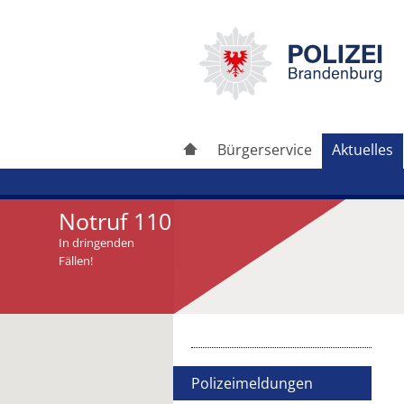
Bürgerservice
Aktuelles
Notruf 110
In dringenden
Fällen!
Artikel drucken
Artikel weiterleiten
Polizeimeldungen