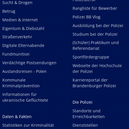
Sucht & Drogen
Rangliste für Bewerber
Betrug
Polizei BB Vlog
Medien & Internet
Ausbildung bei der Polizei
Eigentum & Diebstahl
Studium bei der Polizei
Straßenverkehr
(Schüler) Praktikum und
Digitale Elternabende
Referendariat
Fundmunition
Sportfördergruppe
Verdächtige Postsendungen
Webseite der Hochschule
Auslandsreisen - Polen
der Polizei
Kommunale
Karriereportal der
Kriminalprävention
Brandenburger Polizei
Informationen für
ukrainische Geflüchtete
Die Polizei
Standorte und
Daten & Fakten
Erreichbarkeiten
Statistiken zur Kriminalität
Dienststellen