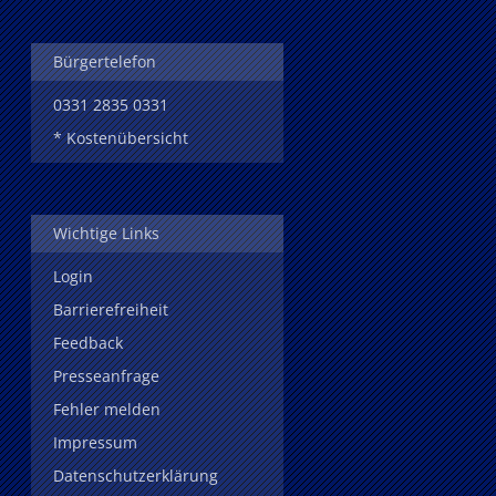
Bürgertelefon
0331 2835 0331
* Kostenübersicht
Wichtige Links
Login
Barrierefreiheit
Feedback
Presseanfrage
Fehler melden
Impressum
Datenschutzerklärung