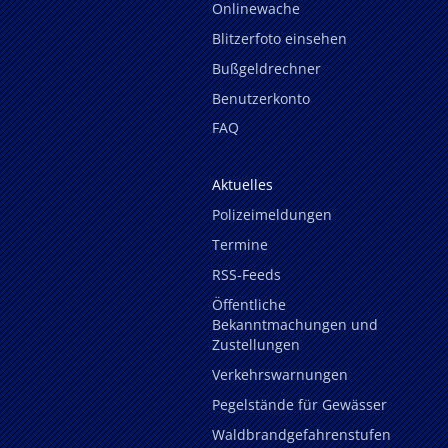
Onlinewache
Blitzerfoto einsehen
Bußgeldrechner
Benutzerkonto
FAQ
Aktuelles
Polizeimeldungen
Termine
RSS-Feeds
Öffentliche
Bekanntmachungen und
Zustellungen
Verkehrswarnungen
Pegelstände für Gewässer
Waldbrandgefahrenstufen