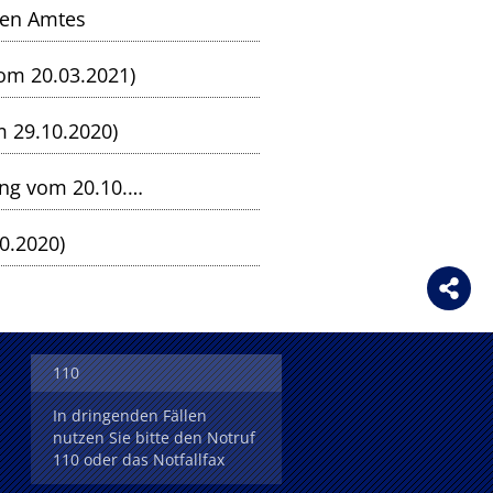
gen Amtes
vom 20.03.2021)
 29.10.2020)
Polen zum Corona-Risikogebiet erklärt (Pressemeldung vom 20.10.2020)
0.2020)
110
In dringenden Fällen
nutzen Sie bitte den Notruf
110 oder das Notfallfax