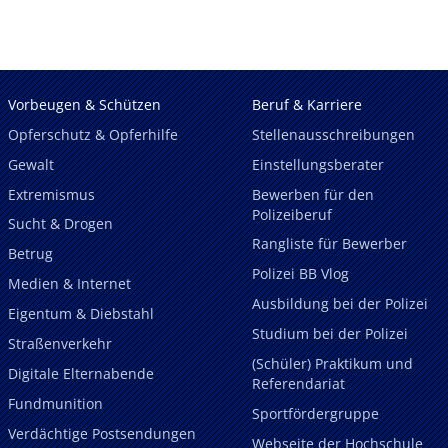
Vorbeugen & Schützen
Beruf & Karriere
Opferschutz & Opferhilfe
Stellenausschreibungen
Gewalt
Einstellungsberater
Extremismus
Bewerben für den
Polizeiberuf
Sucht & Drogen
Rangliste für Bewerber
Betrug
Polizei BB Vlog
Medien & Internet
Ausbildung bei der Polizei
Eigentum & Diebstahl
Studium bei der Polizei
Straßenverkehr
(Schüler) Praktikum und
Digitale Elternabende
Referendariat
Fundmunition
Sportfördergruppe
Verdächtige Postsendungen
Webseite der Hochschule