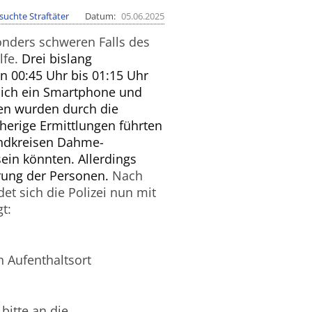
suchte Straftäter
Datum
05.06.2025
sonders schweren Falls des
lfe.
Drei bislang
 00:45 Uhr bis 01:15 Uhr
lich ein Smartphone und
gen wurden durch die
herige Ermittlungen führten
Landkreisen Dahme-
ein könnten. Allerdings
ierung der Personen.
Nach
t sich die Polizei nun mit
t:
 Aufenthaltsort
bitte an die