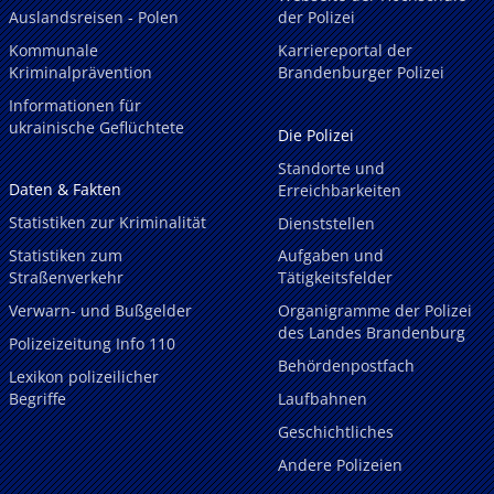
Auslandsreisen - Polen
der Polizei
Kommunale
Karriereportal der
Kriminalprävention
Brandenburger Polizei
Informationen für
ukrainische Geflüchtete
Die Polizei
Standorte und
Daten & Fakten
Erreichbarkeiten
Statistiken zur Kriminalität
Dienststellen
Statistiken zum
Aufgaben und
Straßenverkehr
Tätigkeitsfelder
Verwarn- und Bußgelder
Organigramme der Polizei
des Landes Brandenburg
Polizeizeitung Info 110
Behördenpostfach
Lexikon polizeilicher
Begriffe
Laufbahnen
Geschichtliches
Andere Polizeien