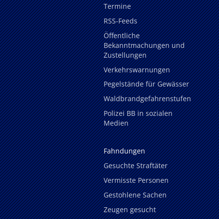
Termine
RSS-Feeds
Öffentliche
Bekanntmachungen und
Zustellungen
Verkehrswarnungen
Pegelstände für Gewässer
Waldbrandgefahrenstufen
Polizei BB in sozialen
Medien
Fahndungen
Gesuchte Straftäter
Vermisste Personen
Gestohlene Sachen
Zeugen gesucht