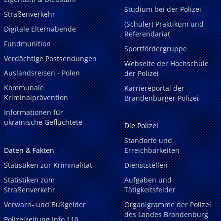
Studium bei der Polizei
Straßenverkehr
(Schüler) Praktikum und
Digitale Elternabende
Referendariat
Fundmunition
Sportfördergruppe
Verdächtige Postsendungen
Webseite der Hochschule
Auslandsreisen - Polen
der Polizei
Kommunale
Karriereportal der
Kriminalprävention
Brandenburger Polizei
Informationen für
ukrainische Geflüchtete
Die Polizei
Standorte und
Daten & Fakten
Erreichbarkeiten
Statistiken zur Kriminalität
Dienststellen
Statistiken zum
Aufgaben und
Straßenverkehr
Tätigkeitsfelder
Verwarn- und Bußgelder
Organigramme der Polizei
des Landes Brandenburg
Polizeizeitung Info 110