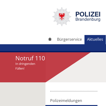
Bürgerservice
Aktuelles
Notruf 110
In dringenden
Fällen!
Artikel drucken
Artikel weiterleiten
Polizeimeldungen