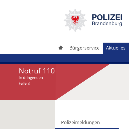
Bürgerservice
Aktuelles
Notruf 110
In dringenden
Fällen!
Artikel drucken
Artikel weiterleiten
Polizeimeldungen