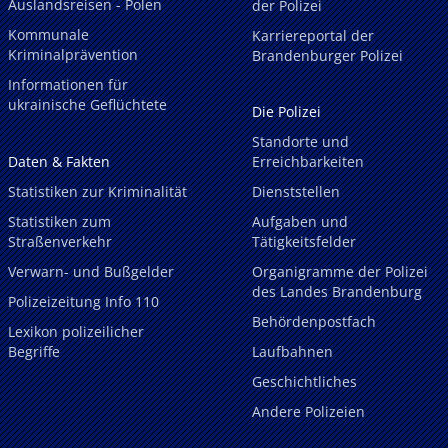
Auslandsreisen - Polen
der Polizei
Kommunale
Karriereportal der
Kriminalprävention
Brandenburger Polizei
Informationen für
ukrainische Geflüchtete
Die Polizei
Standorte und
Daten & Fakten
Erreichbarkeiten
Statistiken zur Kriminalität
Dienststellen
Statistiken zum
Aufgaben und
Straßenverkehr
Tätigkeitsfelder
Verwarn- und Bußgelder
Organigramme der Polizei
des Landes Brandenburg
Polizeizeitung Info 110
Behördenpostfach
Lexikon polizeilicher
Begriffe
Laufbahnen
Geschichtliches
Andere Polizeien