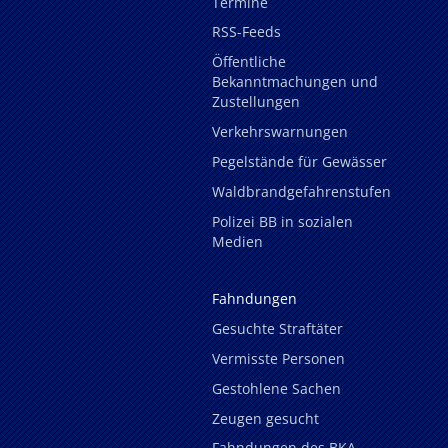
Termine
RSS-Feeds
Öffentliche
Bekanntmachungen und
Zustellungen
Verkehrswarnungen
Pegelstände für Gewässer
Waldbrandgefahrenstufen
Polizei BB in sozialen
Medien
Fahndungen
Gesuchte Straftäter
Vermisste Personen
Gestohlene Sachen
Zeugen gesucht
Fahndungen des BKA