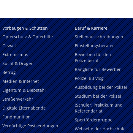
Vorbeugen & Schützen
Beruf & Karriere
Opferschutz & Opferhilfe
Stellenausschreibungen
Gewalt
Einstellungsberater
Extremismus
Bewerben für den
Polizeiberuf
Sucht & Drogen
Rangliste für Bewerber
Betrug
Polizei BB Vlog
Medien & Internet
Ausbildung bei der Polizei
Eigentum & Diebstahl
Studium bei der Polizei
Straßenverkehr
(Schüler) Praktikum und
Digitale Elternabende
Referendariat
Fundmunition
Sportfördergruppe
Verdächtige Postsendungen
Webseite der Hochschule