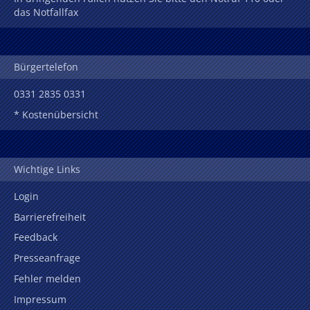
das Notfallfax
Bürgertelefon
0331 2835 0331
* Kostenübersicht
Wichtige Links
Login
Barrierefreiheit
Feedback
Presseanfrage
Fehler melden
Impressum