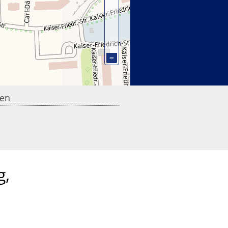
−
ten
g,