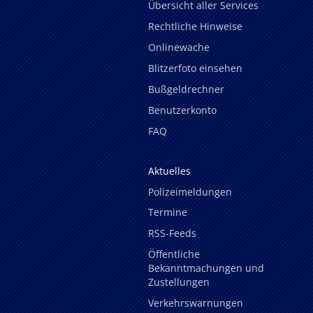
Übersicht aller Services
Rechtliche Hinweise
Onlinewache
Blitzerfoto einsehen
Bußgeldrechner
Benutzerkonto
FAQ
Aktuelles
Polizeimeldungen
Termine
RSS-Feeds
Öffentliche
Bekanntmachungen und
Zustellungen
Verkehrswarnungen