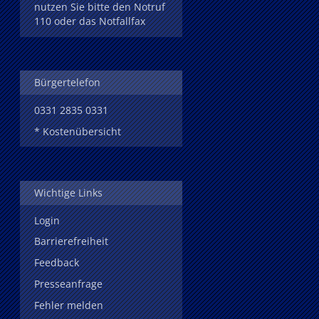
nutzen Sie bitte den Notruf
110 oder das Notfallfax
Bürgertelefon
0331 2835 0331
* Kostenübersicht
Wichtige Links
Login
Barrierefreiheit
Feedback
Presseanfrage
Fehler melden