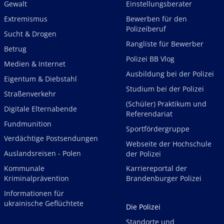
Gewalt
Einstellungsberater
Extremismus
Bewerben für den
Polizeiberuf
Sucht & Drogen
Rangliste für Bewerber
Betrug
Polizei BB Vlog
Medien & Internet
Ausbildung bei der Polizei
Eigentum & Diebstahl
Studium bei der Polizei
Straßenverkehr
(Schüler) Praktikum und
Digitale Elternabende
Referendariat
Fundmunition
Sportfördergruppe
Verdächtige Postsendungen
Webseite der Hochschule
Auslandsreisen - Polen
der Polizei
Kommunale
Karriereportal der
Kriminalprävention
Brandenburger Polizei
Informationen für
ukrainische Geflüchtete
Die Polizei
Standorte und