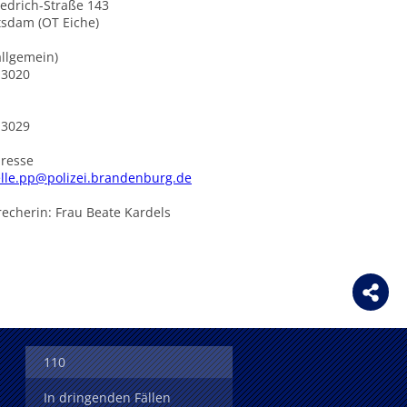
iedrich-Straße 143
tsdam (OT Eiche)
allgemein)
-3020
-3029
dresse
elle.pp@polizei.brandenburg.de
echerin: Frau Beate Kardels
110
In dringenden Fällen