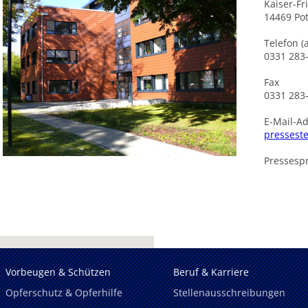
Kaiser-Fr
14469 Po
Telefon (
0331 283
Fax
0331 283
E-Mail-A
pressest
Pressespr
Vorbeugen & Schützen
Beruf & Karriere
Opferschutz & Opferhilfe
Stellenausschreibungen