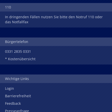
110
In dringenden Fällen nutzen Sie bitte den Notruf 110 oder
das Notfallfax
Bürgertelefon
0331 2835 0331
* Kostenübersicht
Wichtige Links
Login
Barrierefreiheit
Feedback
Presseanfrage