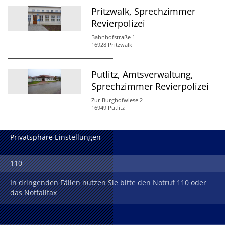
Pritzwalk, Sprechzimmer
Revierpolizei
Bahnhofstraße 1
16928 Pritzwalk
Putlitz, Amtsverwaltung,
Sprechzimmer Revierpolizei
Zur Burghofwiese 2
16949 Putlitz
Privatsphäre Einstellungen
110
In dringenden Fällen nutzen Sie bitte den Notruf 110 oder
das Notfallfax