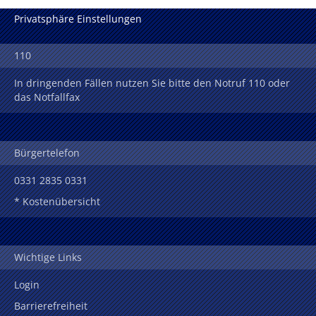
Privatsphäre Einstellungen
110
In dringenden Fällen nutzen Sie bitte den Notruf 110 oder
das Notfallfax
Bürgertelefon
0331 2835 0331
* Kostenübersicht
Wichtige Links
Login
Barrierefreiheit