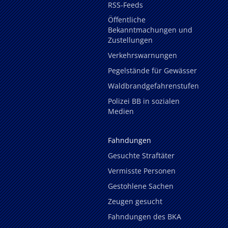
RSS-Feeds
Öffentliche
Bekanntmachungen und
Zustellungen
Verkehrswarnungen
Pegelstände für Gewässer
Waldbrandgefahrenstufen
Polizei BB in sozialen
Medien
Fahndungen
Gesuchte Straftäter
Vermisste Personen
Gestohlene Sachen
Zeugen gesucht
Fahndungen des BKA