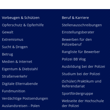
Vorbeugen & Schützen
Beruf & Karriere
Opferschutz & Opferhilfe
Stellenausschreibungen
Gewalt
Einstellungsberater
Extremismus
Bewerben für den
Polizeiberuf
Sucht & Drogen
Rangliste für Bewerber
Betrug
Polizei BB Vlog
Medien & Internet
Ausbildung bei der Polizei
Eigentum & Diebstahl
Studium bei der Polizei
Straßenverkehr
(Schüler) Praktikum und
Digitale Elternabende
Referendariat
Fundmunition
Sportfördergruppe
Verdächtige Postsendungen
Webseite der Hochschule
Auslandsreisen - Polen
der Polizei