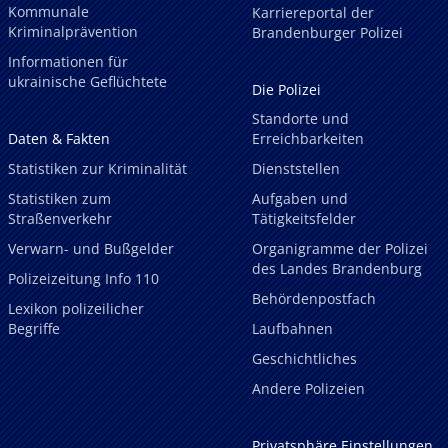
Kommunale
Karriereportal der
Kriminalprävention
Brandenburger Polizei
Informationen für
ukrainische Geflüchtete
Die Polizei
Standorte und
Daten & Fakten
Erreichbarkeiten
Statistiken zur Kriminalität
Dienststellen
Statistiken zum
Aufgaben und
Straßenverkehr
Tätigkeitsfelder
Verwarn- und Bußgelder
Organigramme der Polizei
des Landes Brandenburg
Polizeizeitung Info 110
Behördenpostfach
Lexikon polizeilicher
Begriffe
Laufbahnen
Geschichtliches
Andere Polizeien
Privatsphäre Einstellungen