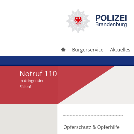
Bürgerservice
Aktuelles
Notruf 110
In dringenden
Fällen!
Artikel drucken
Artikel weiterleiten
Opferschutz & Opferhilfe