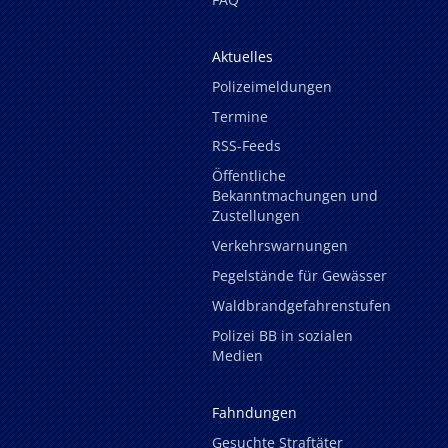
Aktuelles
Polizeimeldungen
Termine
RSS-Feeds
Öffentliche
Bekanntmachungen und
Zustellungen
Verkehrswarnungen
Pegelstände für Gewässer
Waldbrandgefahrenstufen
Polizei BB in sozialen
Medien
Fahndungen
Gesuchte Straftäter