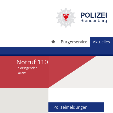
Bürgerservice
Aktuelles
Notruf 110
In dringenden
Fällen!
Artikel drucken
Artikel weiterleiten
Polizeimeldungen