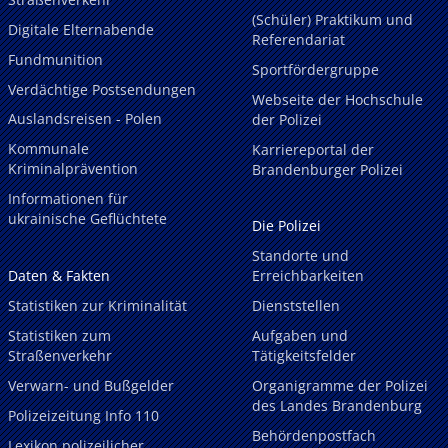
(Schüler) Praktikum und
Digitale Elternabende
Referendariat
Fundmunition
Sportfördergruppe
Verdächtige Postsendungen
Webseite der Hochschule
Auslandsreisen - Polen
der Polizei
Kommunale
Karriereportal der
Kriminalprävention
Brandenburger Polizei
Informationen für
ukrainische Geflüchtete
Die Polizei
Standorte und
Daten & Fakten
Erreichbarkeiten
Statistiken zur Kriminalität
Dienststellen
Statistiken zum
Aufgaben und
Straßenverkehr
Tätigkeitsfelder
Verwarn- und Bußgelder
Organigramme der Polizei
des Landes Brandenburg
Polizeizeitung Info 110
Behördenpostfach
Lexikon polizeilicher