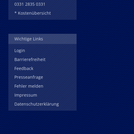
0331 2835 0331
* Kostenübersicht
Wichtige Links
Login
Barrierefreiheit
Feedback
Presseanfrage
Fehler melden
Impressum
Datenschutzerklärung