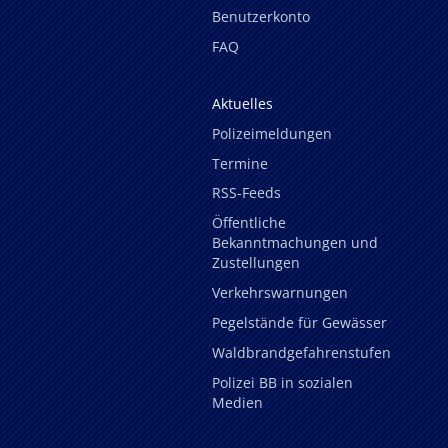
Benutzerkonto
FAQ
Aktuelles
Polizeimeldungen
Termine
RSS-Feeds
Öffentliche
Bekanntmachungen und
Zustellungen
Verkehrswarnungen
Pegelstände für Gewässer
Waldbrandgefahrenstufen
Polizei BB in sozialen
Medien