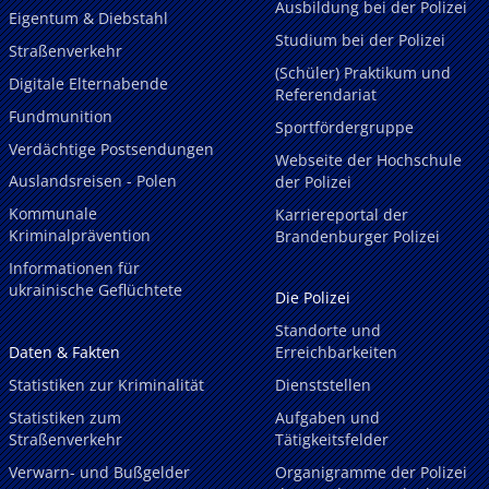
Ausbildung bei der Polizei
Eigentum & Diebstahl
Studium bei der Polizei
Straßenverkehr
(Schüler) Praktikum und
Digitale Elternabende
Referendariat
Fundmunition
Sportfördergruppe
Verdächtige Postsendungen
Webseite der Hochschule
Auslandsreisen - Polen
der Polizei
Kommunale
Karriereportal der
Kriminalprävention
Brandenburger Polizei
Informationen für
ukrainische Geflüchtete
Die Polizei
Standorte und
Daten & Fakten
Erreichbarkeiten
Statistiken zur Kriminalität
Dienststellen
Statistiken zum
Aufgaben und
Straßenverkehr
Tätigkeitsfelder
Verwarn- und Bußgelder
Organigramme der Polizei