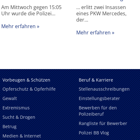
Am Mittwoch gegen 15:05
… erlitt zwei Insassen
Uhr wurde die Polizei…
eines PKW Mercedes,
der…
Mehr erfahren
Mehr erfahren
Vorbeugen & Schützen
Beruf & Karriere
Opferschutz & Opferhilfe
Stellenausschreibungen
Gewalt
Einstellungsberater
Extremismus
Bewerben für den
Polizeiberuf
Sucht & Drogen
Rangliste für Bewerber
Betrug
Polizei BB Vlog
Medien & Internet