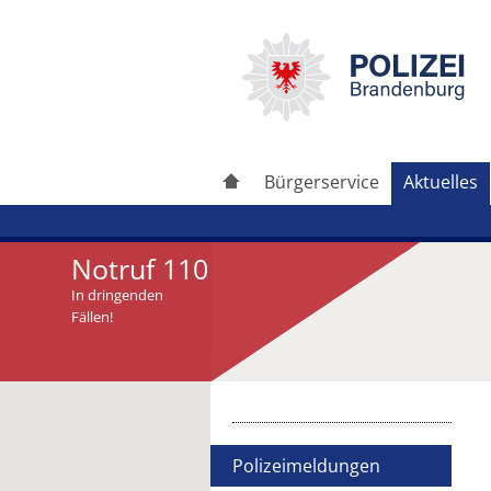
Bürgerservice
Aktuelles
Notruf 110
In dringenden
Fällen!
Artikel drucken
Artikel weiterleiten
Polizeimeldungen