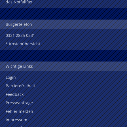
das Notfallfax
Bürgertelefon
0331 2835 0331
* Kostenübersicht
Wichtige Links
Login
Barrierefreiheit
Feedback
Presseanfrage
Fehler melden
Impressum