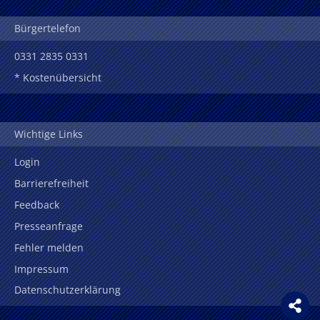
Bürgertelefon
0331 2835 0331
* Kostenübersicht
Wichtige Links
Login
Barrierefreiheit
Feedback
Presseanfrage
Fehler melden
Impressum
Datenschutzerklärung