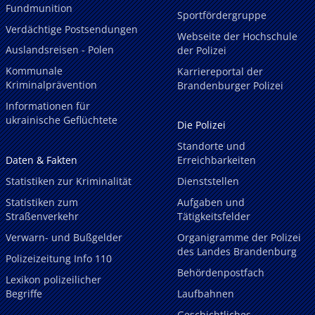
Fundmunition
Sportfördergruppe
Verdächtige Postsendungen
Webseite der Hochschule
Auslandsreisen - Polen
der Polizei
Kommunale
Karriereportal der
Kriminalprävention
Brandenburger Polizei
Informationen für
ukrainische Geflüchtete
Die Polizei
Standorte und
Daten & Fakten
Erreichbarkeiten
Statistiken zur Kriminalität
Dienststellen
Statistiken zum
Aufgaben und
Straßenverkehr
Tätigkeitsfelder
Verwarn- und Bußgelder
Organigramme der Polizei
des Landes Brandenburg
Polizeizeitung Info 110
Behördenpostfach
Lexikon polizeilicher
Begriffe
Laufbahnen
Geschichtliches