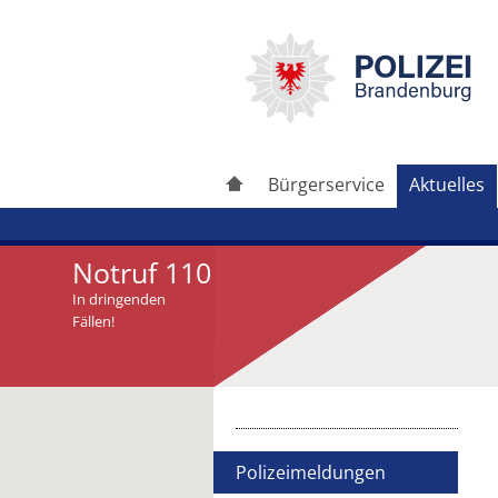
Bürgerservice
Aktuelles
Notruf 110
In dringenden
Fällen!
Artikel drucken
Artikel weiterleiten
Polizeimeldungen