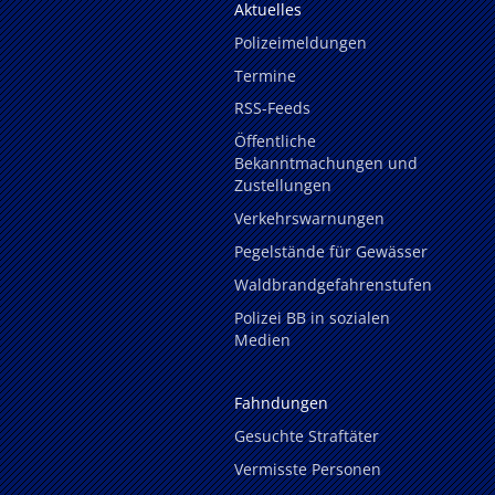
Aktuelles
Polizeimeldungen
Termine
RSS-Feeds
Öffentliche
Bekanntmachungen und
Zustellungen
Verkehrswarnungen
Pegelstände für Gewässer
Waldbrandgefahrenstufen
Polizei BB in sozialen
Medien
Fahndungen
Gesuchte Straftäter
Vermisste Personen