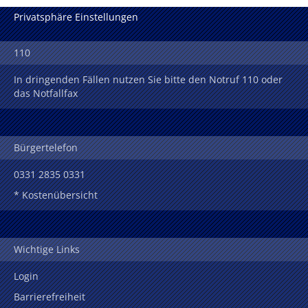
Privatsphäre Einstellungen
110
In dringenden Fällen nutzen Sie bitte den Notruf 110 oder
das Notfallfax
Bürgertelefon
0331 2835 0331
* Kostenübersicht
Wichtige Links
Login
Barrierefreiheit