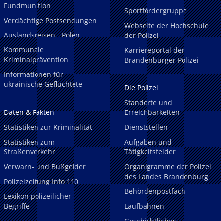
Fundmunition
Sportfördergruppe
Verdächtige Postsendungen
Webseite der Hochschule
Auslandsreisen - Polen
der Polizei
Kommunale
Karriereportal der
Kriminalprävention
Brandenburger Polizei
Informationen für
ukrainische Geflüchtete
Die Polizei
Standorte und
Daten & Fakten
Erreichbarkeiten
Statistiken zur Kriminalität
Dienststellen
Statistiken zum
Aufgaben und
Straßenverkehr
Tätigkeitsfelder
Verwarn- und Bußgelder
Organigramme der Polizei
des Landes Brandenburg
Polizeizeitung Info 110
Behördenpostfach
Lexikon polizeilicher
Begriffe
Laufbahnen
Geschichtliches