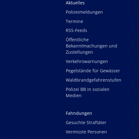
Aktuelles
Polizeimeldungen
Termine
RSS-Feeds
Öffentliche
Bekanntmachungen und
Zustellungen
Verkehrswarnungen
Pegelstände für Gewässer
Waldbrandgefahrenstufen
Polizei BB in sozialen
Medien
Fahndungen
Gesuchte Straftäter
Vermisste Personen