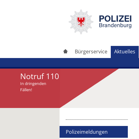
Bürgerservice
Aktuelles
Notruf 110
In dringenden
Fällen!
Artikel drucken
Artikel weiterleiten
Polizeimeldungen