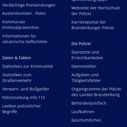
Verdächtige Postsendungen
Webseite der Hochschule
Auslandsreisen - Polen
der Polizei
Kommunale
Karriereportal der
Kriminalprävention
Brandenburger Polizei
Informationen für
ukrainische Geflüchtete
Die Polizei
Standorte und
Daten & Fakten
Erreichbarkeiten
Statistiken zur Kriminalität
Dienststellen
Statistiken zum
Aufgaben und
Straßenverkehr
Tätigkeitsfelder
Verwarn- und Bußgelder
Organigramme der Polizei
des Landes Brandenburg
Polizeizeitung Info 110
Behördenpostfach
Lexikon polizeilicher
Begriffe
Laufbahnen
Geschichtliches