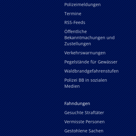
Polizeimeldungen
Termine
RSS-Feeds
Öffentliche
Bekanntmachungen und
Zustellungen
Verkehrswarnungen
Pegelstände für Gewässer
Waldbrandgefahrenstufen
Polizei BB in sozialen
Medien
Fahndungen
Gesuchte Straftäter
Vermisste Personen
Gestohlene Sachen