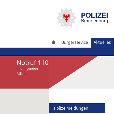
Bürgerservice
Aktuelles
Notruf 110
In dringenden
Fällen!
Artikel drucken
Artikel weiterleiten
Polizeimeldungen