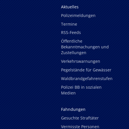
Aktuelles
Polizeimeldungen
Termine
RSS-Feeds
Öffentliche
Bekanntmachungen und
Zustellungen
Verkehrswarnungen
Pegelstände für Gewässer
Waldbrandgefahrenstufen
Polizei BB in sozialen
Medien
Fahndungen
Gesuchte Straftäter
Vermisste Personen