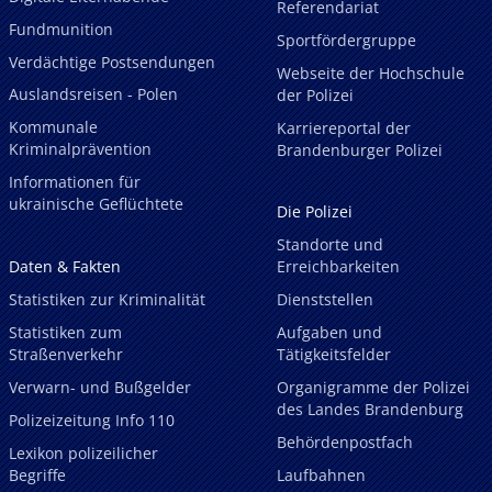
Referendariat
Fundmunition
Sportfördergruppe
Verdächtige Postsendungen
Webseite der Hochschule
Auslandsreisen - Polen
der Polizei
Kommunale
Karriereportal der
Kriminalprävention
Brandenburger Polizei
Informationen für
ukrainische Geflüchtete
Die Polizei
Standorte und
Daten & Fakten
Erreichbarkeiten
Statistiken zur Kriminalität
Dienststellen
Statistiken zum
Aufgaben und
Straßenverkehr
Tätigkeitsfelder
Verwarn- und Bußgelder
Organigramme der Polizei
des Landes Brandenburg
Polizeizeitung Info 110
Behördenpostfach
Lexikon polizeilicher
Begriffe
Laufbahnen