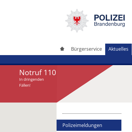
Bürgerservice
Aktuelles
Notruf 110
In dringenden
Fällen!
Artikel drucken
Artikel weiterleiten
Polizeimeldungen